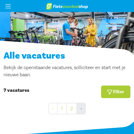
Alle vacatures
Bekijk de openstaande vacatures, solliciteer en start met je
nieuwe baan.
7
vacatures
Filter
‹
1
2
›